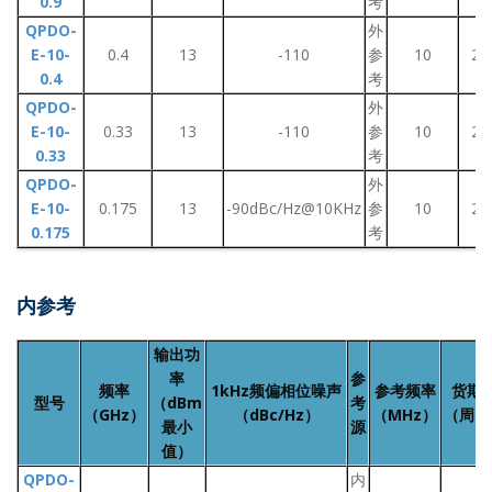
0.9
考
QPDO-
外
E-10-
0.4
13
-110
参
10
2~
0.4
考
QPDO-
外
E-10-
0.33
13
-110
参
10
2~
0.33
考
QPDO-
外
E-10-
0.175
13
-90dBc/Hz@10KHz
参
10
2~
0.175
考
内参考
输出功
率
参
频率
1kHz频偏相位噪声
参考频率
货期
型号
（dBm
考
（GHz）
（dBc/Hz）
（MHz）
（周）
最小
源
值）
QPDO-
内