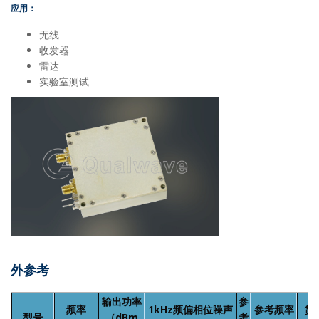
应用：
无线
收发器
雷达
实验室测试
外参考
输出功率
参
频率
1kHz频偏相位噪声
参考频率
货
型号
（dBm
考