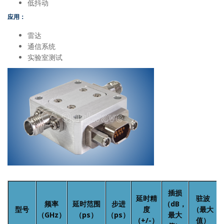
低抖动
应用：
雷达
通信系统
实验室测试
插损
延时精
驻波
频率
延时范围
步进
（dB，
型号
度
（最大
（GHz）
（ps）
（ps）
最大
（+/-）
值）