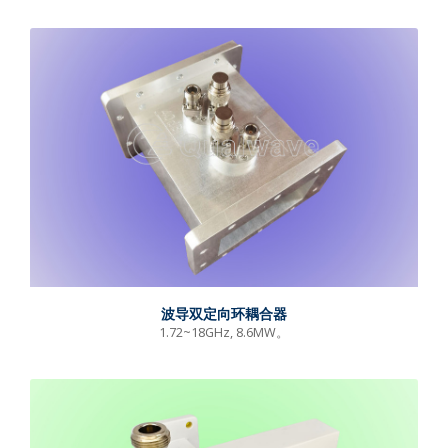
波导双定向环耦合器
1.72~18GHz, 8.6MW。