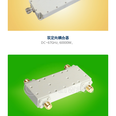
双定向耦合器
DC~67GHz, 60000W。