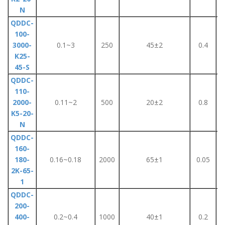
N
QDDC-
100-
3000-
0.1~3
250
45±2
0.4
K25-
45-S
QDDC-
110-
2000-
0.11~2
500
20±2
0.8
K5-20-
N
QDDC-
160-
180-
0.16~0.18
2000
65±1
0.05
2K-65-
1
QDDC-
200-
400-
0.2~0.4
1000
40±1
0.2