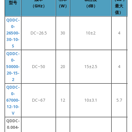
型号
（GHz）
（W）
（dB）
最大
值）
QDDC-
0-
26500-
DC~26.5
30
10±2
4
30-10-
S
QDDC-
0-
50000-
DC~50
20
15±2.5
4
20-15-
2
QDDC-
0-
67000-
DC~67
12
10±3.1
5.7
12-10-
V
QDDC-
0.004-