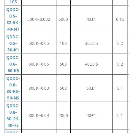
LCS
QDDC-
0.5-
500K~0.032
5000
40±1
0.15
32-5K-
40-N7
QDDC-
0.5-
500K~0.05
100
30±0.5
0.2
50-K1
QDDC-
0.6-
600K~0.06
500
40±0.5
0.2
60-K5
QDDC-
0.8-
800K~0.03
500
50±1
0.1
30-K5-
50-NS
QDDC-
0.8-
800K~0.03
2000
40±1
0.1
30-2K-
40-7S
QDDC-