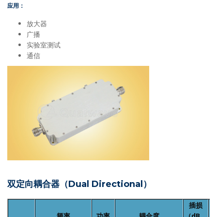
应用：
放大器
广播
实验室测试
通信
双定向耦合器（Dual Directional）
插损
频率
功率
耦合度
（dB，
（