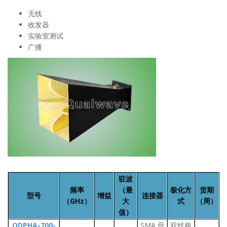
无线
收发器
实验室测试
广播
驻波
频率
（最
极化方
货期
型号
增益
连接器
（GHz）
大
式
（周）
值）
QDPHA-700-
SMA 母
双线极