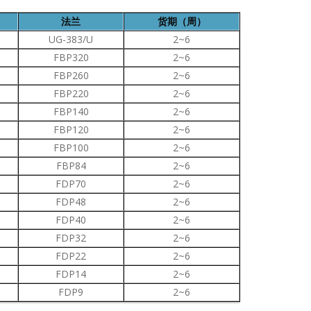
法兰
货期（周）
UG-383/U
2~6
FBP320
2~6
FBP260
2~6
FBP220
2~6
FBP140
2~6
FBP120
2~6
FBP100
2~6
FBP84
2~6
FDP70
2~6
FDP48
2~6
FDP40
2~6
FDP32
2~6
FDP22
2~6
FDP14
2~6
FDP9
2~6