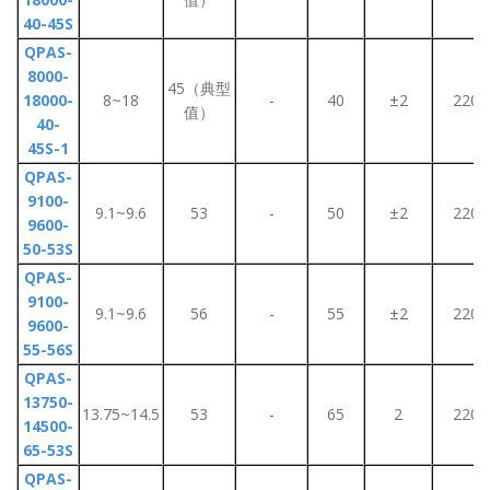
40-45S
QPAS-
8000-
45（典型
18000-
8~18
-
40
±2
220
值）
40-
45S-1
QPAS-
9100-
9.1~9.6
53
-
50
±2
220
9600-
50-53S
QPAS-
9100-
9.1~9.6
56
-
55
±2
220
9600-
55-56S
QPAS-
13750-
13.75~14.5
53
-
65
2
220
14500-
65-53S
QPAS-