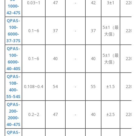
0.03~1
47
-
42
3±1
220
1000-
42-47S
QPAS-
100-
5±1（最
0.1~6
37
-
37
220
6000-
大值）
37-37S
QPAS-
100-
5±1（最
0.1~6
40
-
40
220
6000-
大值）
40-40S
QPAS-
108-
0.108~0.4
54
-
55
±1.5
220
400-
55-54S
QPAS-
200-
0.2~2
47
-
40
±2.5
220
2000-
40-47S
QPAS-