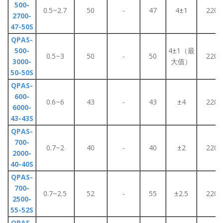
500-
0.5~2.7
50
-
47
4±1
220
2700-
47-50S
QPAS-
500-
4±1（最
0.5~3
50
-
50
220
3000-
大值）
50-50S
QPAS-
600-
0.6~6
43
-
43
±4
220
6000-
43-43S
QPAS-
700-
0.7~2
40
-
40
±2
220
2000-
40-40S
QPAS-
700-
0.7~2.5
52
-
55
±2.5
220
2500-
55-52S
QPAS-