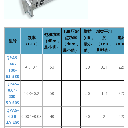
1dB压缩
增益
增益平坦
饱和功率
频率
点功率
（dB，
度
电压
型号
（dBm，
（GHz）
（dBm，
最小
（±dB，
（VDC
最小值）
最小值）
值）
典型值）
QPAS-
4K-
4K~0.1
53
-
53
3±1
220
100-
53-53S
QPAS-
0.01-
10K~0.2
50
-
50
4±1
220
200-
50-50S
QPAS-
4-30-
0.004~0.03
40
-
40
2
220
40-40S