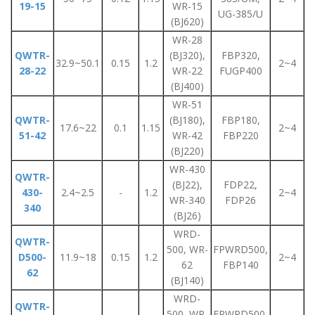
19-15
WR-15
UG-385/U
(BJ620)
WR-28
QWTR-
(BJ320),
FBP320,
32.9~50.1
0.15
1.2
2~4
28-22
WR-22
FUGP400
(BJ400)
WR-51
QWTR-
(BJ180),
FBP180,
17.6~22
0.1
1.15
2~4
51-42
WR-42
FBP220
(BJ220)
WR-430
QWTR-
(BJ22),
FDP22,
430-
2.4~2.5
-
1.2
2~4
WR-340
FDP26
340
(BJ26)
WRD-
QWTR-
500, WR-
FPWRD500,
D500-
11.9~18
0.15
1.2
2~4
62
FBP140
62
(BJ140)
WRD-
QWTR-
500, WR-
FPWRD500,