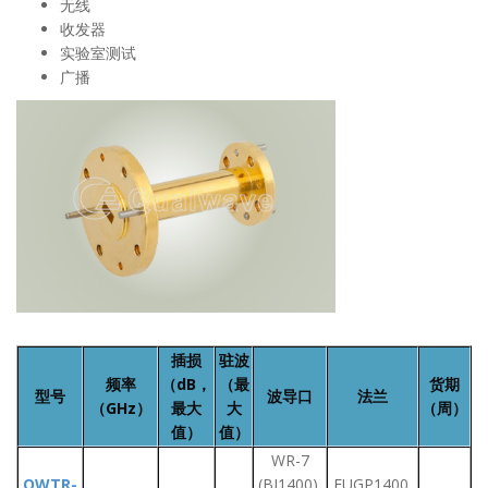
无线
收发器
实验室测试
广播
插损
驻波
频率
（dB，
（最
货期
型号
波导口
法兰
（GHz）
最大
大
（周）
值）
值）
WR-7
QWTR-
(BJ1400),
FUGP1400,