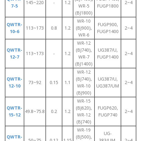
145~220
-
1.2
2~4
7-5
WR-5
FUGP1800
(BJ1800)
WR-10
QWTR-
FUGP900,
113~173
0.8
1.2
(BJ900),
2~4
10-6
FUGP1400
WR-6
WR-12
QWTR-
(BJ740),
UG387/U,
113~173
-
1.2
2~4
12-7
WR-7
FUGP1400
(BJ1400)
WR-12
QWTR-
(BJ740),
UG387/U,
73~92
0.15
1.1
2~4
12-10
WR-10
UG387/UM
(BJ900)
WR-15
QWTR-
(BJ620),
FUGP620,
49.8~75.8
0.2
1.2
2~4
15-12
WR-12
FUGP740
(BJ740)
WR-19
UG-
QWTR-
(BJ500),
50~75
0.12
1.15
383/UM,
2~4