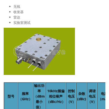
无线
收发器
雷达
实验室测试
输出功
率
10kHz频偏
控制
调谐
频率
杂散
电流
型号
（dBm
相位噪声
电压
电压
（GHz）
(dBc)
（mA
最小
（dBc/Hz）
（V）
（V）
值）