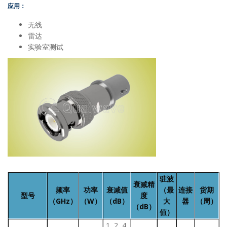
应用：
无线
雷达
实验室测试
驻波
衰减精
频率
功率
衰减值
（最
连接
货期
型号
度
（GHz）
（W）
（dB）
大
器
（周）
（dB）
值）
1, 2, 4,