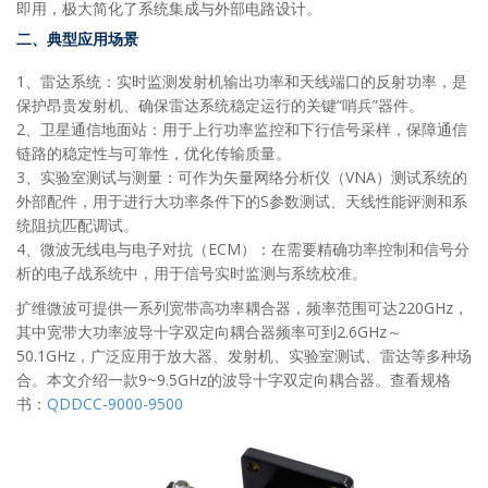
即用，极大简化了系统集成与外部电路设计。
二、典型应用场景
1、雷达系统：实时监测发射机输出功率和天线端口的反射功率，是
保护昂贵发射机、确保雷达系统稳定运行的关键“哨兵”器件。
2、卫星通信地面站：用于上行功率监控和下行信号采样，保障通信
链路的稳定性与可靠性，优化传输质量。
3、实验室测试与测量：可作为矢量网络分析仪（VNA）测试系统的
外部配件，用于进行大功率条件下的S参数测试、天线性能评测和系
统阻抗匹配调试。
4、微波无线电与电子对抗（ECM）：在需要精确功率控制和信号分
析的电子战系统中，用于信号实时监测与系统校准。
扩维微波可提供一系列宽带高功率耦合器，频率范围可达220GHz，
其中宽带大功率波导十字双定向耦合器频率可到2.6GHz～
50.1GHz，广泛应用于放大器、发射机、实验室测试、雷达等多种场
合。本文介绍一款9~9.5GHz的波导十字双定向耦合器。查看规格
书：
QDDCC-9000-9500