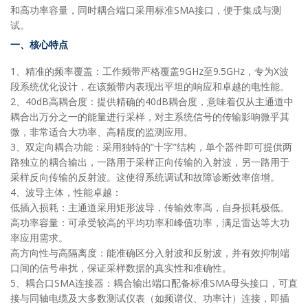
和高功率容量，同时耦合端口采用标准SMA接口，便于集成与测
试。
一、核心特点
1、精准的频率覆盖：工作频带严格覆盖9GHz至9.5GHz，专为X波
段系统优化设计，在该频带内表现出平坦的响应和卓越的电性能。
2、40dB高耦合度：提供精确的40dB耦合度，意味着仅从主通道中
耦合出万分之一的能量进行采样，对主系统信号的传输影响微乎其
微，非常适合大功率、高精度的监测应用。
3、双定向耦合功能：采用独特的“十字”结构，单个器件即可提供两
路独立的耦合输出，一路用于采样正向传输的入射波，另一路用于
采样反向传输的反射波。这使得系统调试和故障诊断效率倍增。
4、波导主体，性能卓越：
低插入损耗：主通道采用矩形波导，传输效率高，自身损耗极低。
高功率容量：可承受较高的平均功率和峰值功率，满足雷达等大功
率应用需求。
高方向性与高隔离度：能准确区分入射波和反射波，并有效抑制端
口间的信号串扰，保证采样数据的真实性和准确性。
5、耦合口SMA连接器：耦合输出端口配备标准SMA母头接口，可直
接与同轴电缆及大多数测试仪表（如频谱仪、功率计）连接，即插